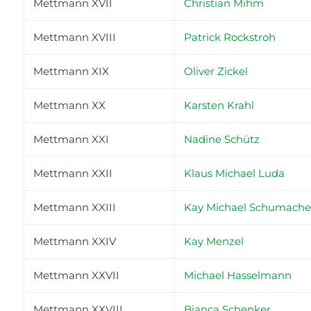
Mettmann XVII
Christian Mihm
Mettmann XVIII
Patrick Rockstroh
Mettmann XIX
Oliver Zickel
Mettmann XX
Karsten Krahl
Mettmann XXI
Nadine Schütz
Mettmann XXII
Klaus Michael Luda
Mettmann XXIII
Kay Michael Schumache
Mettmann XXIV
Kay Menzel
Mettmann XXVII
Michael Hasselmann
Mettmann XXVIII
Bianca Schenker