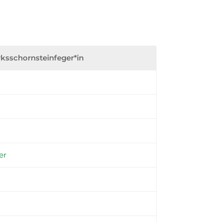
rksschornsteinfeger*in
er