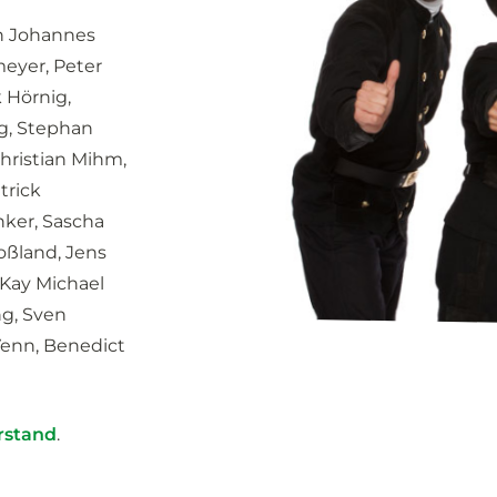
h Johannes
meyer, Peter
 Hörnig,
ng, Stephan
Christian Mihm,
trick
nker, Sascha
oßland, Jens
 Kay Michael
ng, Sven
enn, Benedict
rstand
.