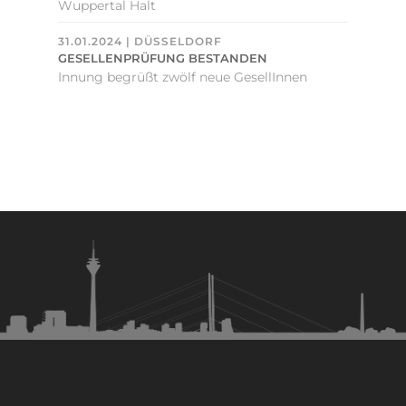
Wuppertal Halt
31.01.2024 | DÜSSELDORF
GESELLENPRÜFUNG BESTANDEN
Innung begrüßt zwölf neue GesellInnen