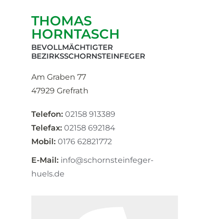
THOMAS
HORNTASCH
BEVOLLMÄCHTIGTER
BEZIRKSSCHORNSTEINFEGER
Am Graben 77
47929 Grefrath
Telefon:
02158 913389
Telefax:
02158 692184
Mobil:
0176 62821772
E-Mail:
info@schornsteinfeger-
huels.de