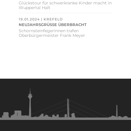
Glückstour für schwerkranke Kinder macht in
Wuppertal Halt
19.01.2024 | KREFELD
NEUJAHRSGRÜSSE ÜBERBRACHT
SchornsteinfegerInnen trafen
Oberbürgermeister Frank Meyer